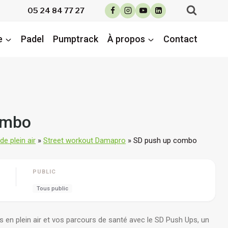
05 24 84 77 27
e
Padel
Pumptrack
À propos
Contact
ombo
e plein air
»
Street workout Damapro
»
SD push up combo
PUBLIC
Tous public
en plein air et vos parcours de santé avec le SD Push Ups, un