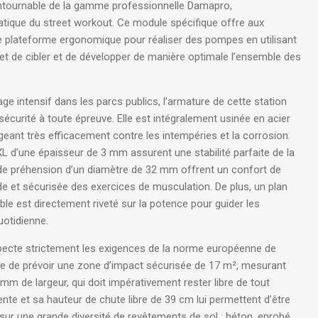
ontournable de la gamme professionnelle Damapro,
atique du street workout
. Ce module spécifique offre aux
ne plateforme ergonomique pour réaliser des pompes en utilisant
met de cibler et de développer de manière optimale l’ensemble des
ge intensif dans les parcs publics, l’armature de cette station
sécurité à toute épreuve
. Elle est intégralement usinée en acier
geant très efficacement contre les intempéries et la corrosion
.
 d’une épaisseur de 3 mm assurent une stabilité parfaite de la
s de préhension d’un diamètre de 32 mm offrent un confort de
uide et sécurisée des exercices de musculation
. De plus, un plan
ble est directement riveté sur la potence pour guider les
quotidienne
.
specte strictement les exigences de la norme européenne de
ite de prévoir une zone d’impact sécurisée de 17 m², mesurant
 de largeur, qui doit impérativement rester libre de tout
gente et sa hauteur de chute libre de 39 cm lui permettent d’être
 sur une grande diversité de revêtements de sol : béton, enrobé,