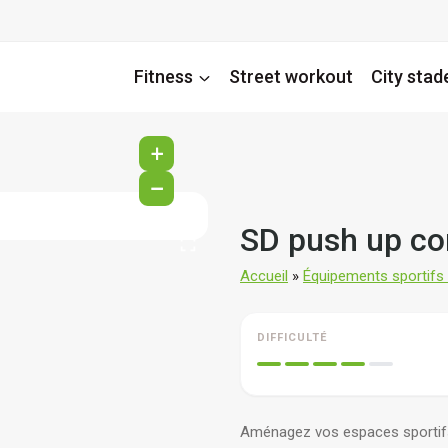
Fitness
Street workout
City stad
+
−
SD push up c
Accueil
»
Équipements sportifs d
DIFFICULTÉ
Aménagez vos espaces sportifs 