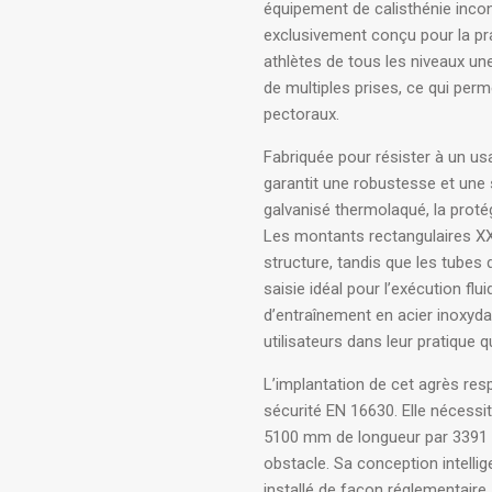
équipement de calisthénie inc
exclusivement conçu pour la pr
athlètes de tous les niveaux u
de multiples prises, ce qui per
pectoraux
.
Fabriquée pour résister à un usa
garantit une robustesse et une 
galvanisé thermolaqué, la proté
Les montants rectangulaires XXL
structure, tandis que les tube
saisie idéal pour l’exécution fl
d’entraînement en acier inoxyda
utilisateurs dans leur pratique 
L’implantation de cet agrès re
sécurité EN 16630
. Elle nécess
5100 mm de longueur par 3391 mm
obstacle
. Sa conception intelli
installé de façon réglementaire