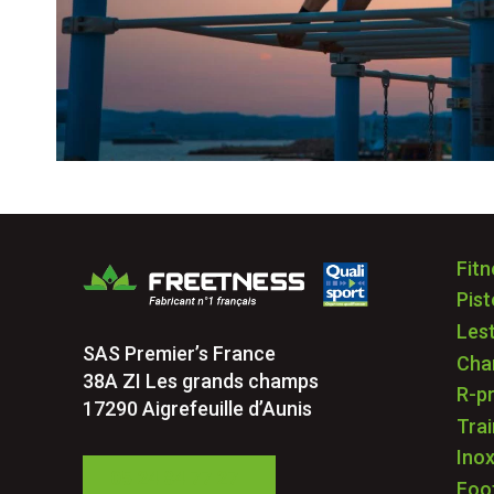
Fitn
Pis
Les
SAS Premier’s France
Cha
38A ZI Les grands champs
R-p
17290 Aigrefeuille d’Aunis
Trai
Ino
05 24 84 77 27
Foo