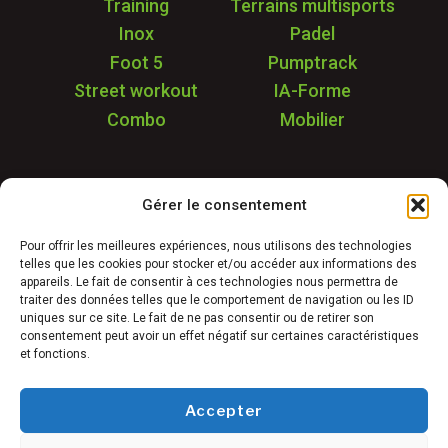
Training
Terrains multisports
Inox
Padel
Foot 5
Pumptrack
Street workout
IA-Forme
Combo
Mobilier
Application
Gérer le consentement
Garantie & SAV
Déstockage
Pour offrir les meilleures expériences, nous utilisons des technologies
telles que les cookies pour stocker et/ou accéder aux informations des
Réalisations
appareils. Le fait de consentir à ces technologies nous permettra de
FAQ
traiter des données telles que le comportement de navigation ou les ID
uniques sur ce site. Le fait de ne pas consentir ou de retirer son
Blog
consentement peut avoir un effet négatif sur certaines caractéristiques
et fonctions.
Contact
Accepter