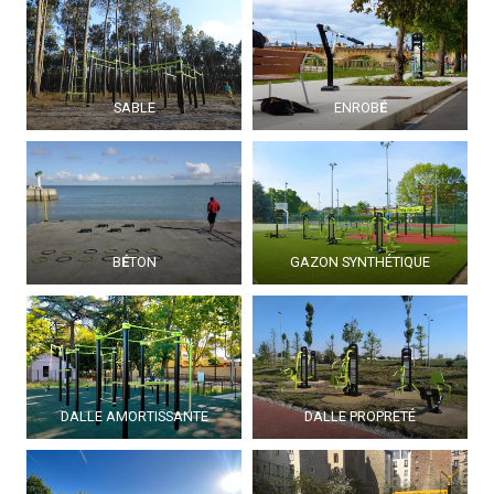
SABLE
ENROB
É
B
É
TON
GAZON SYNTHÉTIQUE
DALLE AMORTISSANTE
DALLE PROPRETÉ