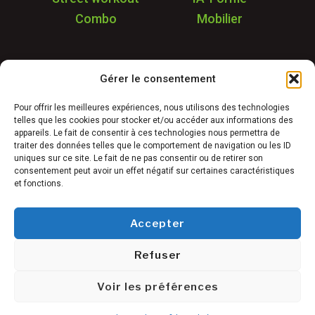
Combo
Mobilier
Application
Gérer le consentement
Garantie & SAV
Déstockage
Pour offrir les meilleures expériences, nous utilisons des technologies
telles que les cookies pour stocker et/ou accéder aux informations des
Réalisations
appareils. Le fait de consentir à ces technologies nous permettra de
FAQ
traiter des données telles que le comportement de navigation ou les ID
uniques sur ce site. Le fait de ne pas consentir ou de retirer son
Blog
consentement peut avoir un effet négatif sur certaines caractéristiques
et fonctions.
Contact
Accepter
Refuser
Conditions générales de vente
©
Mentions légales
Voir les préférences
Freetness
Politique de confidentialité
2025