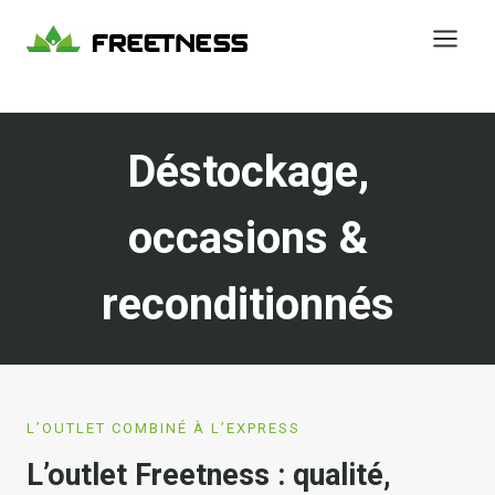
Aller
au
contenu
Déstockage,
occasions &
reconditionnés
L’OUTLET COMBINÉ À L’EXPRESS
L’outlet Freetness : qualité,