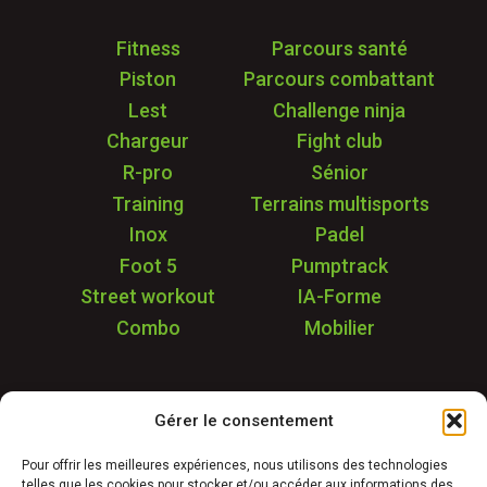
Fitness
Parcours santé
Piston
Parcours combattant
Lest
Challenge ninja
Chargeur
Fight club
R-pro
Sénior
Training
Terrains multisports
Inox
Padel
Foot 5
Pumptrack
Street workout
IA-Forme
Combo
Mobilier
Application
Gérer le consentement
Garantie & SAV
Déstockage
Pour offrir les meilleures expériences, nous utilisons des technologies
telles que les cookies pour stocker et/ou accéder aux informations des