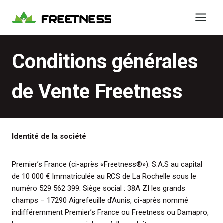
Aller
au
contenu
Conditions générales
de Vente Freetness
Identité de la société
Premier’s France (ci-après «Freetness®»). S.A.S au capital
de 10 000 € Immatriculée au RCS de La Rochelle sous le
numéro 529 562 399. Siège social : 38A ZI les grands
champs – 17290 Aigrefeuille d’Aunis, ci-après nommé
indifféremment Premier’s France ou Freetness ou Damapro,