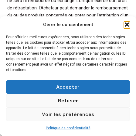
ne sera ni remboursé ou échangé. Lorsqu’il exerce son droit
de rétractation, l’Acheteur peut demander le remboursement
du ou des produits concernés ou opter pour l’attribution d’un
bon d’achat à valoir sur les produits proposés à la vente. En
Gérer le consentement
cas de demande de bon d’achat, Freetness® communiquera
à l’Acheteur, par courrier, la durée de validité du bon d’achat.
Pour offrir les meilleures expériences, nous utilisons des technologies
telles que les cookies pour stocker et/ou accéder aux informations des
En cas de demande de remboursement, le règlement sera
appareils. Le fait de consentir à ces technologies nous permettra de
effectué par chèque. Il appartient à l’acheteur de prévenir
traiter des données telles que le comportement de navigation ou les ID
Freetness® par courrier ou email avant tout renvoi de
uniques sur ce site. Le fait de ne pas consentir ou de retirer son
consentement peut avoir un effet négatif sur certaines caractéristiques
marchandises.
et fonctions.
Article 8. GARANTIES ET RESPONSABILITÉS
Accepter
8.1. GARANTIES CONSTRUCTEUR
Refuser
Voir les préférences
Lorsqu’il commande, l’Acheteur doit avoir pris connaissance
de toutes les informations y compris les préconisations
Politique de confidentialité
d’installation, d’utilisation et d’entretien (cf fiches technique