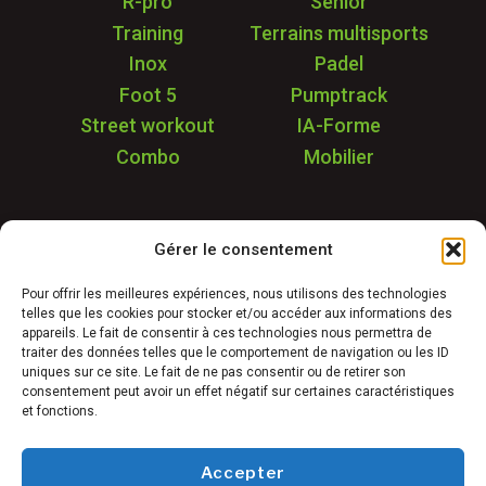
R-pro
Sénior
Training
Terrains multisports
Inox
Padel
Foot 5
Pumptrack
Street workout
IA-Forme
Combo
Mobilier
Application
Gérer le consentement
Garantie & SAV
Déstockage
Pour offrir les meilleures expériences, nous utilisons des technologies
telles que les cookies pour stocker et/ou accéder aux informations des
Réalisations
appareils. Le fait de consentir à ces technologies nous permettra de
FAQ
traiter des données telles que le comportement de navigation ou les ID
uniques sur ce site. Le fait de ne pas consentir ou de retirer son
Blog
consentement peut avoir un effet négatif sur certaines caractéristiques
et fonctions.
Contact
Accepter