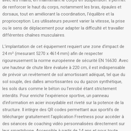
avec les mains, en maintenant le corps en suspension. Il permet
de renforcer le haut du corps, notamment les bras, épaules et
dorsaux, tout en améliorant la coordination, l’équilibre et la
proprioception. Les utilisateurs peuvent varier la vitesse, la prise
ou le sens de déplacement pour adapter la difficulté et travailler
différentes chaînes musculaires.
L’implantation de cet équipement requiert une zone d’impact de
24 m² (mesurant 5270 x 4614 mm) afin de respecter
rigoureusement la norme européenne de sécurité EN 16630
. Avec
une hauteur de chute libre évaluée à 220 cm, il est indispensable
de prévoir un revêtement de sol amortissant adéquat, tel que du
sol souple, des dalles amortissantes ou du gazon synthétique,
les sols durs comme le béton ou l’enrobé étant strictement
interdits
. Pour enrichir l’expérience sportive, un panneau
d’information en acier inoxydable est riveté sur la potence de la
structure
. Il intègre des QR codes permettant aux sportifs de
télécharger gratuitement l’application Freetness pour accéder à
des séances de coaching vidéo personnalisées directement sur
leur smartphone
. Accessible à partir de 14 ans et pour toute