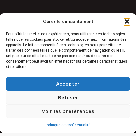
Application
Gérer le consentement
Garantie & SAV
Déstockage
Pour offrir les meilleures expériences, nous utilisons des technologies
telles que les cookies pour stocker et/ou accéder aux informations des
Réalisations
appareils. Le fait de consentir à ces technologies nous permettra de
FAQ
traiter des données telles que le comportement de navigation ou les ID
uniques sur ce site. Le fait de ne pas consentir ou de retirer son
Blog
consentement peut avoir un effet négatif sur certaines caractéristiques
et fonctions.
Contact
Accepter
Refuser
Conditions générales de vente
©
Mentions légales
Voir les préférences
Freetness
Politique de confidentialité
2025
Politique de confidentialité
Plan du site
Damapro