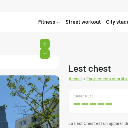
Fitness
Street workout
City stad
+
−
Lest chest
Accueil
»
Équipements sportifs d
DIFFICULTÉ
La Lest Chest est un appareil d