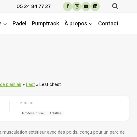
05 24 84 77 27
e
Padel
Pumptrack
À propos
Contact
e plein air
»
Lest
»
Lest chest
PUBLIC
Professionnel
Adultes
e musculation extérieur avec des poids, conçu pour un parc de