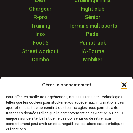
Lest
Challenge ninja
Chargeur
Fight club
R-pro
Sénior
Training
Terrains multisports
Inox
Padel
Foot 5
Pumptrack
Street workout
IA-Forme
Combo
Mobilier
Application
Gérer le consentement
Garantie & SAV
Déstockage
Pour offrir les meilleures expériences, nous utilisons des technologies
telles que les cookies pour stocker et/ou accéder aux informations des
Réalisations
appareils. Le fait de consentir à ces technologies nous permettra de
FAQ
traiter des données telles que le comportement de navigation ou les ID
uniques sur ce site. Le fait de ne pas consentir ou de retirer son
Blog
consentement peut avoir un effet négatif sur certaines caractéristiques
et fonctions.
Contact