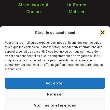
Street workout
IA-Forme
Combo
Mobilier
Application
Gérer le consentement
Garantie & SAV
Déstockage
Pour offrir les meilleures expériences, nous utilisons des technologies
telles que les cookies pour stocker et/ou accéder aux informations des
Réalisations
appareils. Le fait de consentir à ces technologies nous permettra de
FAQ
traiter des données telles que le comportement de navigation ou les ID
uniques sur ce site. Le fait de ne pas consentir ou de retirer son
Blog
consentement peut avoir un effet négatif sur certaines caractéristiques
et fonctions.
Contact
Accepter
Refuser
Conditions générales de vente
©
Mentions légales
Voir les préférences
Freetness