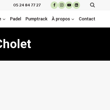
05 24 84 77 27
e
Padel
Pumptrack
À propos
Contact
Cholet