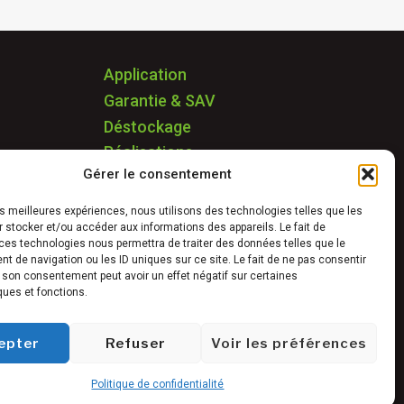
Application
Garantie & SAV
Déstockage
Réalisations
Gérer le consentement
FAQ
Blog
les meilleures expériences, nous utilisons des technologies telles que les
Contact
 stocker et/ou accéder aux informations des appareils. Le fait de
ces technologies nous permettra de traiter des données telles que le
 de navigation ou les ID uniques sur ce site. Le fait de ne pas consentir
r son consentement peut avoir un effet négatif sur certaines
ques et fonctions.
epter
Refuser
Voir les préférences
Politique de confidentialité
 2025