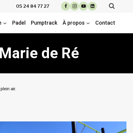
05 24 84 77 27
e
Padel
Pumptrack
À propos
Contact
e Marie de Ré
lein air.