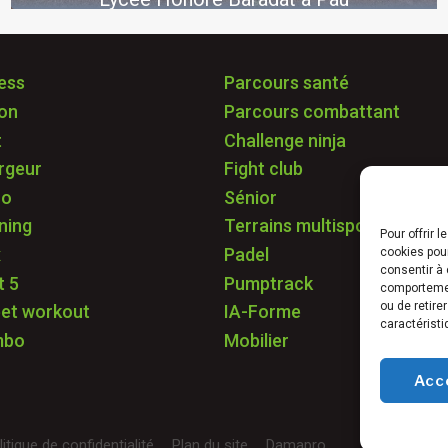
ess
Parcours santé
ton
Parcours combattant
t
Challenge ninja
rgeur
Fight club
ro
Sénior
ning
Terrains multisports
Pour offrir 
x
Padel
cookies pour
consentir à 
t 5
Pumptrack
comportement
ou de retire
eet workout
IA-Forme
caractéristi
mbo
Mobilier
Acc
litique de confidentialité
Plan du site
Damapro
© Freetness