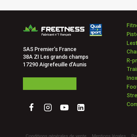
Fitn
Pis
Les
SAS Premier’s France
Cha
38A ZI Les grands champs
R-p
17290 Aigrefeuille d’Aunis
Trai
Ino
05 24 84 77 27
Foo
Str
Co
Conditions générales de vente
Mentions légales
Po