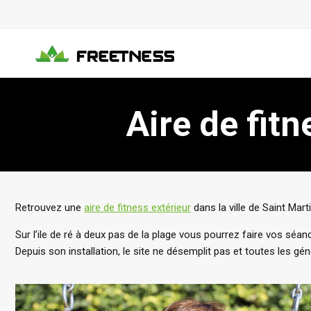
Aller
au
contenu
Aire de fitn
Retrouvez une
aire de fitness extérieur
dans la ville de Saint Mart
Sur l’ile de ré à deux pas de la plage vous pourrez faire vos séanc
Depuis son installation, le site ne désemplit pas et toutes les g