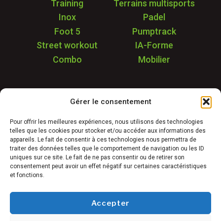
Training
Terrains multisports
Inox
Padel
Foot 5
Pumptrack
Street workout
IA-Forme
Combo
Mobilier
Application
Gérer le consentement
Garantie & SAV
Déstockage
Pour offrir les meilleures expériences, nous utilisons des technologies
telles que les cookies pour stocker et/ou accéder aux informations des
Réalisations
appareils. Le fait de consentir à ces technologies nous permettra de
FAQ
traiter des données telles que le comportement de navigation ou les ID
uniques sur ce site. Le fait de ne pas consentir ou de retirer son
Blog
consentement peut avoir un effet négatif sur certaines caractéristiques
et fonctions.
Contact
Accepter