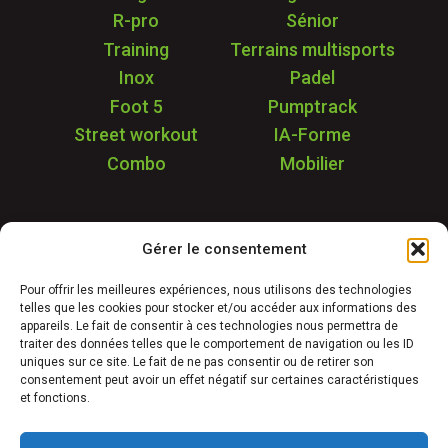
R-pro
Sénior
Training
Terrains multisports
Inox
Padel
Foot 5
Pumptrack
Street workout
IA-Forme
Combo
Mobilier
Application
Gérer le consentement
Garantie & SAV
Déstockage
Pour offrir les meilleures expériences, nous utilisons des technologies
telles que les cookies pour stocker et/ou accéder aux informations des
Réalisations
appareils. Le fait de consentir à ces technologies nous permettra de
FAQ
traiter des données telles que le comportement de navigation ou les ID
uniques sur ce site. Le fait de ne pas consentir ou de retirer son
Blog
consentement peut avoir un effet négatif sur certaines caractéristiques
et fonctions.
Contact