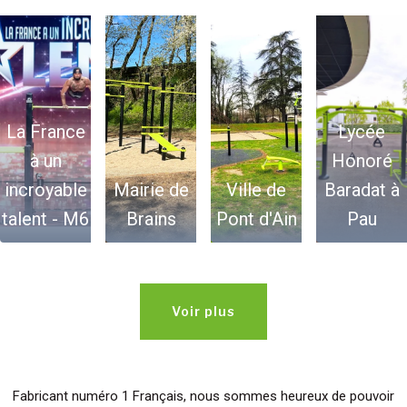
La France
Lycée
à un
Honoré
incroyable
Mairie de
Ville de
Baradat à
talent - M6
Brains
Pont d'Ain
Pau
Voir plus
Fabricant numéro 1 Français, nous sommes heureux de pouvoir