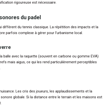
nification rigoureuse est nécessaire.
 sonores du padel
i diffèrent du tennis classique. La répétition des impacts et la
re parfois complexe à gérer pour l’urbanisme local.
 verre
e la balle avec la raquette (souvent en carbone ou gomme EVA)
refs mais aigus, ce qui les rend particulièrement perceptibles
.
e nuisance. Les cris des joueurs, les applaudissements et la
nore globale. Si la distance entre le terrain et les maisons est
.