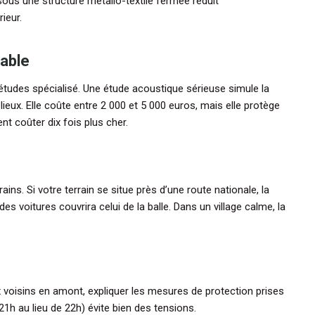
ous une structure métallo-textile fermée réduit
ieur.
lable
’études spécialisé. Une étude acoustique sérieuse simule la
ieux. Elle coûte entre 2 000 et 5 000 euros, mais elle protège
nt coûter dix fois plus cher.
ains. Si votre terrain se situe près d’une route nationale, la
es voitures couvrira celui de la balle. Dans un village calme, la
x voisins en amont, expliquer les mesures de protection prises
 21h au lieu de 22h) évite bien des tensions.