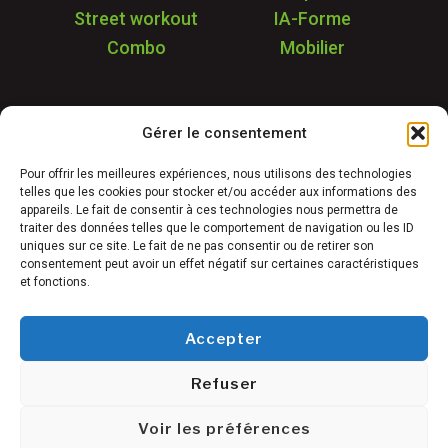
Street workout
IA-Forme
Combo
Mobilier
Application
Gérer le consentement
Garantie & SAV
Déstockage
Pour offrir les meilleures expériences, nous utilisons des technologies
telles que les cookies pour stocker et/ou accéder aux informations des
Réalisations
appareils. Le fait de consentir à ces technologies nous permettra de
FAQ
traiter des données telles que le comportement de navigation ou les ID
uniques sur ce site. Le fait de ne pas consentir ou de retirer son
Blog
consentement peut avoir un effet négatif sur certaines caractéristiques
et fonctions.
Contact
Accepter
Refuser
Conditions générales de vente
©
Mentions légales
Voir les préférences
Freetness