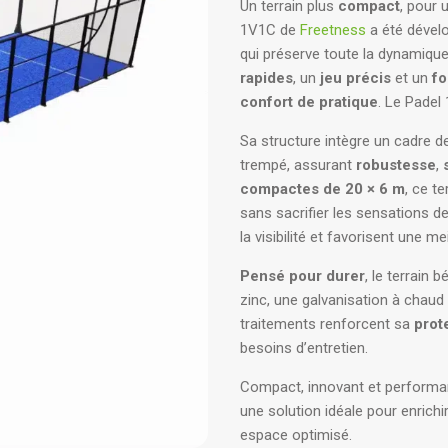
Un terrain plus
compact
, pour 
1V1C de
Freetness
a été dével
qui préserve toute la dynamiqu
rapides
, un
jeu précis
et un
fo
confort de pratique
.
Le Padel 
Sa structure intègre un cadre de
trempé, assurant
robustesse
,
compactes de 20 × 6 m
, ce t
sans sacrifier les sensations d
la visibilité et favorisent une m
Pensé pour durer
, le terrain 
zinc, une galvanisation à chaud 
traitements renforcent sa
prot
besoins d’entretien.
Compact, innovant et performan
une solution idéale pour enrich
espace optimisé.