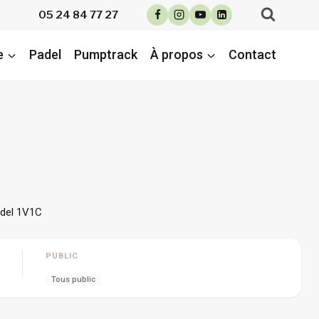
05 24 84 77 27
e
Padel
Pumptrack
À propos
Contact
del 1V1C
PUBLIC
Tous public