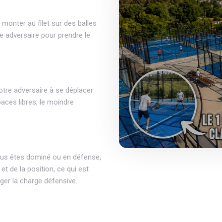
e monter au filet sur des balles
re adversaire pour prendre le
otre adversaire à se déplacer
aces libres, le moindre
 vous êtes dominé ou en défense,
t de la position, ce qui est
ger la charge défensive.