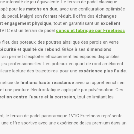
une intensité de jeu équivalente. Le terrain de padel classique
oppé pour les
matchs en duo
, avec une configuration optimisée
e du padel. Malgré son
format réduit
, il offre des
échanges
rt engagement physique
, tout en garantissant un
excellent
1V1C est un terrain de padel
conçu et fabriqué par Freetness
.
 filet, des poteaux, des poutres ainsi que des parois en verre
sécurité
et
qualité de rebond
. Grâce à ses
dimensions
errain permet d’exploiter efficacement les espaces disponibles
e jeu professionnelles. Les poteaux en quart de rond améliorent
eilleure lecture des trajectoires, pour une
expérience plus fluide
.
bénéficie de
finitions haute résistance
avec un apprêt enrichi en
et une peinture électrostatique appliquée par pulvérisation. Ces
ection contre l’usure et la corrosion
, tout en limitant les
t, le terrain de padel panoramique 1V1C Freetness représente
ir une offre sportive avec une expérience de jeu premium dans un