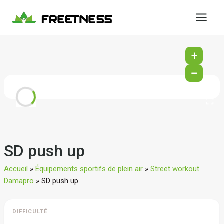
Aller
au
contenu
+
−
SD push up
Accueil
»
Équipements sportifs de plein air
»
Street workout
Damapro
»
SD push up
DIFFICULTÉ