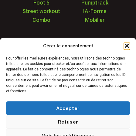
Foot 5
Pumptrack
Street workout
IA-Forme
Combo
Mobilier
Application
Gérer le consentement
Garantie & SAV
Déstockage
Pour offrir les meilleures expériences, nous utilisons des technologies
telles que les cookies pour stocker et/ou accéder aux informations des
Réalisations
appareils. Le fait de consentir à ces technologies nous permettra de
FAQ
traiter des données telles que le comportement de navigation ou les ID
uniques sur ce site. Le fait de ne pas consentir ou de retirer son
Blog
consentement peut avoir un effet négatif sur certaines caractéristiques
et fonctions.
Contact
Accepter
Refuser
Conditions générales de vente
©
Mentions légales
Voir les préférences