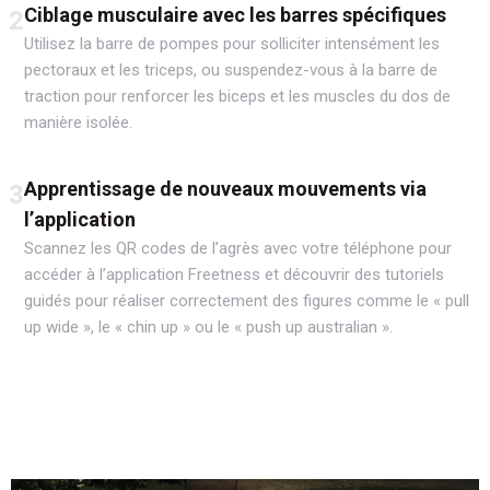
Ciblage musculaire avec les barres spécifiques
2
Utilisez la barre de pompes pour solliciter intensément les
pectoraux et les triceps, ou suspendez-vous à la barre de
traction pour renforcer les biceps et les muscles du dos de
manière isolée.
Apprentissage de nouveaux mouvements via
3
l’application
Scannez les QR codes de l’agrès avec votre téléphone pour
accéder à l’application Freetness et découvrir des tutoriels
guidés pour réaliser correctement des figures comme le « pull
up wide », le « chin up » ou le « push up australian ».