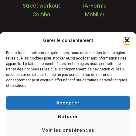
Street workout
IA-Forme
Combo
Mobilier
Application
Gérer le consentement
Garantie & SAV
Déstockage
Pour offrir les meilleures expériences, nous utilisons des technologies
telles que les cookies pour stocker et/ou accéder aux informations des
Réalisations
appareils. Le fait de consentir à ces technologies nous permettra de
FAQ
traiter des données telles que le comportement de navigation ou les ID
uniques sur ce site. Le fait de ne pas consentir ou de retirer son
Blog
consentement peut avoir un effet négatif sur certaines caractéristiques
et fonctions.
Contact
Accepter
Refuser
Conditions générales de vente
©
Mentions légales
Voir les préférences
Freetness