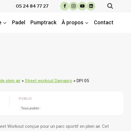
05 24 84 77 27
e
Padel
Pumptrack
À propos
Contact
e plein air
»
Street workout Damapro
»
DPI 05
PUBLIC
Tous public
reet Workout conçue pour un parc sportif en plein air. Cet