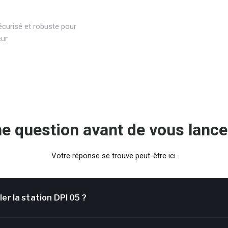
écurisé et robuste pour
ur.
e question avant de vous lance
Votre réponse se trouve peut-être ici.
er la station DPI 05 ?