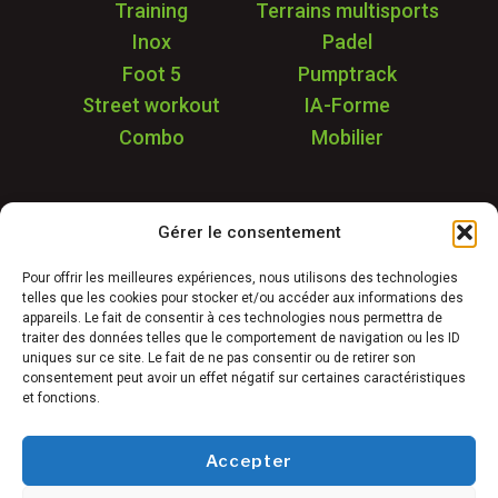
Training
Terrains multisports
Inox
Padel
Foot 5
Pumptrack
Street workout
IA-Forme
Combo
Mobilier
Application
Gérer le consentement
Garantie & SAV
Déstockage
Pour offrir les meilleures expériences, nous utilisons des technologies
telles que les cookies pour stocker et/ou accéder aux informations des
Réalisations
appareils. Le fait de consentir à ces technologies nous permettra de
FAQ
traiter des données telles que le comportement de navigation ou les ID
uniques sur ce site. Le fait de ne pas consentir ou de retirer son
Blog
consentement peut avoir un effet négatif sur certaines caractéristiques
et fonctions.
Contact
Accepter