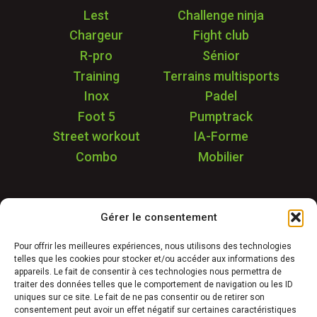
Lest
Challenge ninja
Chargeur
Fight club
R-pro
Sénior
Training
Terrains multisports
Inox
Padel
Foot 5
Pumptrack
Street workout
IA-Forme
Combo
Mobilier
Application
Gérer le consentement
Garantie & SAV
Déstockage
Pour offrir les meilleures expériences, nous utilisons des technologies
telles que les cookies pour stocker et/ou accéder aux informations des
Réalisations
appareils. Le fait de consentir à ces technologies nous permettra de
FAQ
traiter des données telles que le comportement de navigation ou les ID
uniques sur ce site. Le fait de ne pas consentir ou de retirer son
Blog
consentement peut avoir un effet négatif sur certaines caractéristiques