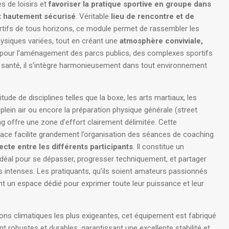
s de loisirs et
favoriser la pratique sportive en groupe dans
et hautement sécurisé
. Véritable
lieu de rencontre et de
rtifs de tous horizons, ce module permet de rassembler les
physiques variées, tout en créant une
atmosphère conviviale,
l pour l’aménagement des parcs publics, des complexes sportifs
santé, il s’intègre harmonieusement dans tout environnement
ude de disciplines telles que la boxe, les arts martiaux, les
plein air ou encore la préparation physique générale (street
ing offre une zone d’effort clairement délimitée. Cette
space facilite grandement l’organisation des séances de coaching
ecte entre les différents participants
. Il constitue un
déal pour se dépasser, progresser techniquement, et partager
 intenses. Les pratiquants, qu’ils soient amateurs passionnés
nt un espace dédié pour exprimer toute leur puissance et leur
ons climatiques les plus exigeantes, cet équipement est fabriqué
robustes et durables, garantissant une excellente stabilité et