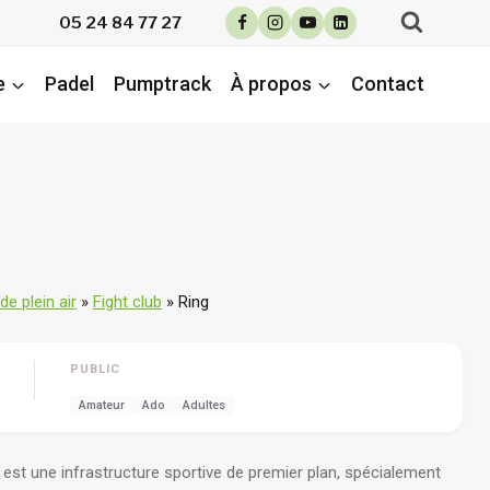
05 24 84 77 27
e
Padel
Pumptrack
À propos
Contact
e plein air
»
Fight club
»
Ring
PUBLIC
Amateur
Ado
Adultes
 est une infrastructure sportive de premier plan, spécialement