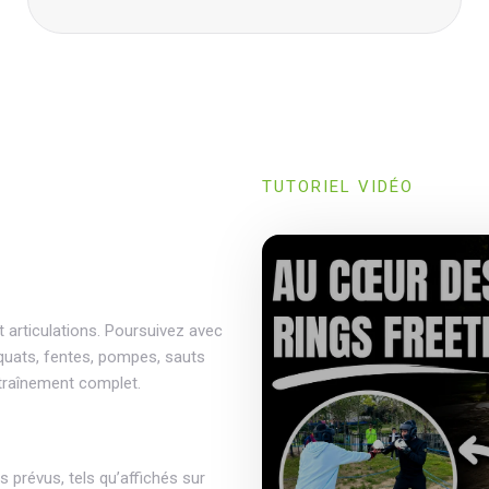
TUTORIEL VIDÉO
articulations. Poursuivez avec
squats, fentes, pompes, sauts
traînement complet.
s prévus, tels qu’affichés sur