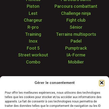
Piston
Parcours combattant
Lest
Challenge ninja
Chargeur
Fight club
R-pro
Sénior
Training
Terrains multisports
Inox
Padel
Foot 5
Pumptrack
Street workout
IA-Forme
Combo
Mobilier
Application
Gérer le consentement
Garantie & SAV
Déstockage
Pour offrir les meilleures expériences, nous utilisons des technologies
telles que les cookies pour stocker et/ou accéder aux informations des
Réalisations
appareils. Le fait de consentir à ces technologies nous permettra de
FAQ
traiter des données telles que le comportement de navigation ou les ID