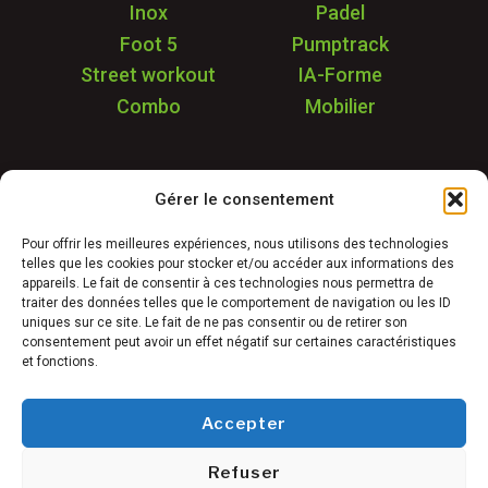
Inox
Padel
Foot 5
Pumptrack
Street workout
IA-Forme
Combo
Mobilier
Application
Gérer le consentement
Garantie & SAV
Déstockage
Pour offrir les meilleures expériences, nous utilisons des technologies
telles que les cookies pour stocker et/ou accéder aux informations des
Réalisations
appareils. Le fait de consentir à ces technologies nous permettra de
FAQ
traiter des données telles que le comportement de navigation ou les ID
uniques sur ce site. Le fait de ne pas consentir ou de retirer son
Blog
consentement peut avoir un effet négatif sur certaines caractéristiques
et fonctions.
Contact
Accepter
Refuser
Conditions générales de vente