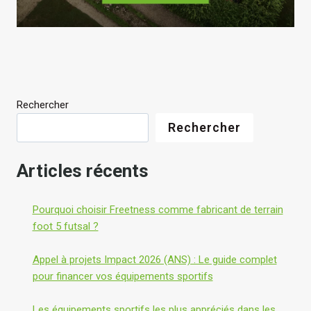
i
d
r
e
?
l
?
Rechercher
Rechercher
Articles récents
Pourquoi choisir Freetness comme fabricant de terrain
foot 5 futsal ?
Appel à projets Impact 2026 (ANS) : Le guide complet
pour financer vos équipements sportifs
Les équipements sportifs les plus appréciés dans les