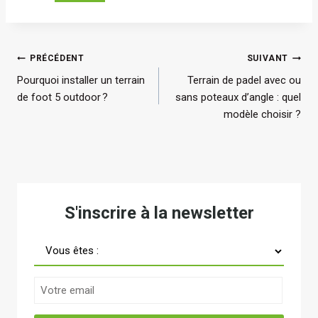
e
e
u
c
c
e
o
o
l
u
m
l
Navigation
PRÉCÉDENT
SUIVANT
s
p
e
Pourquoi installer un terrain
Terrain de padel avec ou
de
a
l
s
de foot 5 outdoor ?
sans poteaux d’angle : quel
n
e
s
l’article
modèle choisir ?
s
x
o
p
e
n
o
d
t
t
e
l
e
p
e
a
S'inscrire à la newsletter
a
s
u
d
n
x
e
o
d
l
r
’
e
m
a
n
e
n
F
s