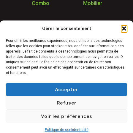
Combo
Mobilier
Application
Gérer le consentement
Garantie & SAV
Déstockage
Pour offrir les meilleures expériences, nous utilisons des technologies
telles que les cookies pour stocker et/ou accéder aux informations des
Réalisations
appareils. Le fait de consentir à ces technologies nous permettra de
FAQ
traiter des données telles que le comportement de navigation ou les ID
uniques sur ce site. Le fait de ne pas consentir ou de retirer son
Blog
consentement peut avoir un effet négatif sur certaines caractéristiques
et fonctions.
Contact
Accepter
Refuser
Conditions générales de vente
©
Mentions légales
Voir les préférences
Freetness
Politique de confidentialité
2025
Politique de confidentialité
Plan du site
Damapro