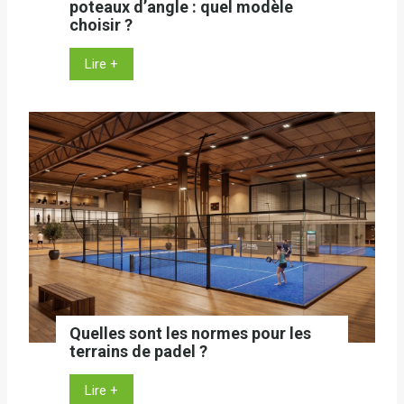
poteaux d’angle : quel modèle
t
choisir ?
n
T
Lire +
e
e
s
r
s
r
:
a
l
i
e
n
1
d
e
e
r
p
n
a
a
d
m
e
i
Quelles sont les normes pour les
l
n
terrains de padel ?
a
g
v
d
Q
Lire +