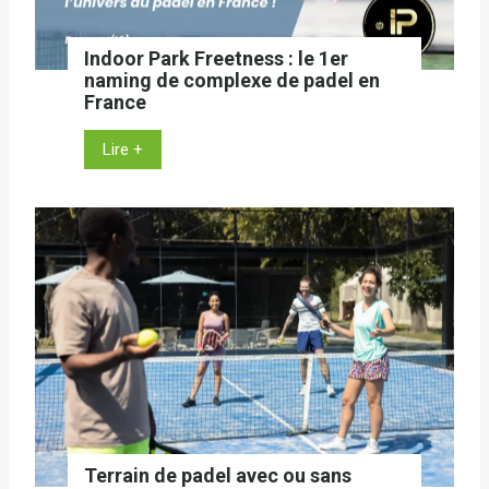
Indoor Park Freetness : le 1er
naming de complexe de padel en
France
I
Lire +
n
d
o
o
r
P
a
r
k
F
r
e
Terrain de padel avec ou sans
e