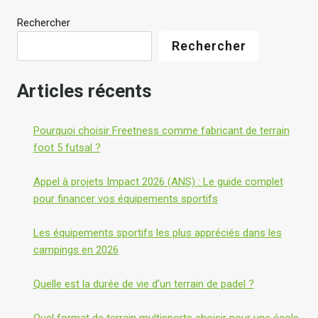
l
Rechercher
?
Rechercher
Articles récents
Pourquoi choisir Freetness comme fabricant de terrain
foot 5 futsal ?
Appel à projets Impact 2026 (ANS) : Le guide complet
pour financer vos équipements sportifs
Les équipements sportifs les plus appréciés dans les
campings en 2026
Quelle est la durée de vie d’un terrain de padel ?
Quel format de terrain multisports choisir pour une école,