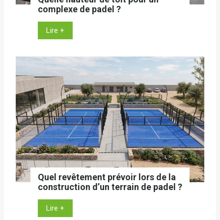
complexe de padel ?
Q
Lire +
u
e
l
l
e
h
a
u
t
e
u
r
Quel revêtement prévoir lors de la
d
construction d’un terrain de padel ?
e
t
Q
Lire +
o
u