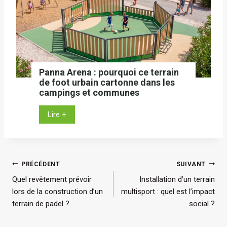
c
m
h
e
o
n
i
t
s
i
i
n
Panna Arena : pourquoi ce terrain
r
de foot urbain cartonne dans les
t
e
campings et communes
é
t
g
P
Lire +
i
r
a
n
e
n
s
r
n
t
u
a
Navigation
a
PRÉCÉDENT
SUIVANT
n
A
l
m
Quel revêtement prévoir
Installation d’un terrain
de
r
l
i
lors de la construction d’un
multisport : quel est l’impact
e
e
l’article
n
terrain de padel ?
social ?
n
r
i
a
u