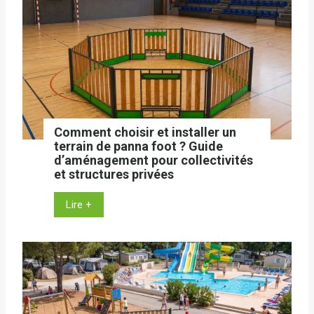
A
r
e
n
a
:
P
o
Comment choisir et installer un
u
terrain de panna foot ? Guide
r
d’aménagement pour collectivités
et structures privées
q
u
C
Lire +
o
o
i
m
e
m
t
e
c
n
o
t
m