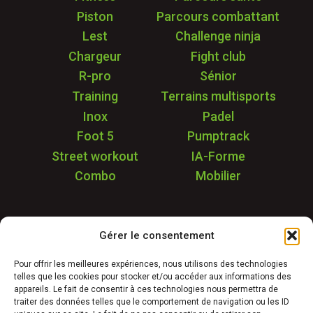
Piston
Parcours combattant
Lest
Challenge ninja
Chargeur
Fight club
R-pro
Sénior
Training
Terrains multisports
Inox
Padel
Foot 5
Pumptrack
Street workout
IA-Forme
Combo
Mobilier
Application
Gérer le consentement
Garantie & SAV
Déstockage
Pour offrir les meilleures expériences, nous utilisons des technologies
telles que les cookies pour stocker et/ou accéder aux informations des
Réalisations
appareils. Le fait de consentir à ces technologies nous permettra de
FAQ
traiter des données telles que le comportement de navigation ou les ID