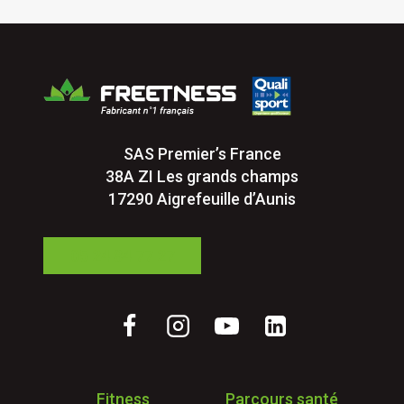
o
t
m
s
m
t
u
r
n
u
e
c
s
t
SAS Premier’s France
u
38A ZI Les grands champs
r
17290 Aigrefeuille d’Aunis
e
s
05 24 84 77 27
p
r
i
v
é
e
s
Fitness
Parcours santé