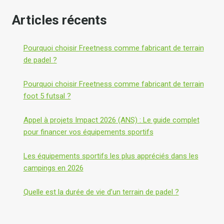
e
t
d
Articles récents
p
a
o
n
u
Pourquoi choisir Freetness comme fabricant de terrain
s
r
de padel ?
l
c
e
o
Pourquoi choisir Freetness comme fabricant de terrain
s
l
foot 5 futsal ?
c
l
a
e
Appel à projets Impact 2026 (ANS) : Le guide complet
m
c
pour financer vos équipements sportifs
p
t
i
i
Les équipements sportifs les plus appréciés dans les
n
v
campings en 2026
g
i
s
t
Quelle est la durée de vie d’un terrain de padel ?
e
é
t
s
c
e