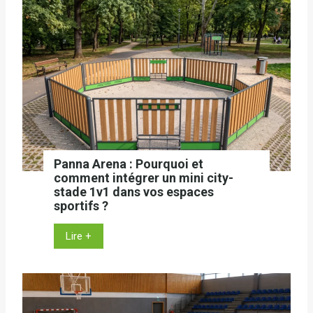
Panna Arena : Pourquoi et
comment intégrer un mini city-
stade 1v1 dans vos espaces
sportifs ?
P
Lire +
a
n
n
a