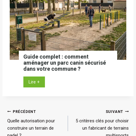
n
t
g
é
s
r
:
i
5
e
r
u
a
r
i
:
Guide complet : comment
s
c
aménager un parc canin sécurisé
o
dans votre commune ?
o
n
m
G
Lire +
s
m
u
d
e
i
’
n
d
i
t
e
Navigation
n
c
PRÉCÉDENT
SUIVANT
c
v
h
Quelle autorisation pour
5 critères clés pour choisir
de
o
e
o
construire un terrain de
un fabricant de terrains
m
s
i
padel ?
multisports