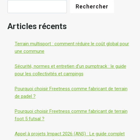
s
d
Rechercher
é
l
d
y
a
Articles récents
n
»
s
Terrain multisport : comment réduire le coût global pour
v
une commune
o
t
Sécurité, normes et entretien d’un pumptrack : le guide
r
pour les collectivités et campings
e
c
Pourquoi choisir Freetness comme fabricant de terrain
o
de padel ?
m
m
Pourquoi choisir Freetness comme fabricant de terrain
u
foot 5 futsal ?
n
e
Appel à projets Impact 2026 (ANS) : Le guide complet
?