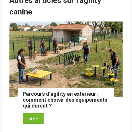
Autres articles sur l’agility
canine
Parcours d’agility en extérieur :
comment choisir des équipements
qui durent ?
P
Lire +
a