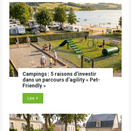
r
c
o
u
r
s
d
’
a
g
i
Campings : 5 raisons d’investir
l
dans un parcours d’agility « Pet-
i
Friendly »
t
C
Lire +
y
a
e
m
n
p
e
i
x