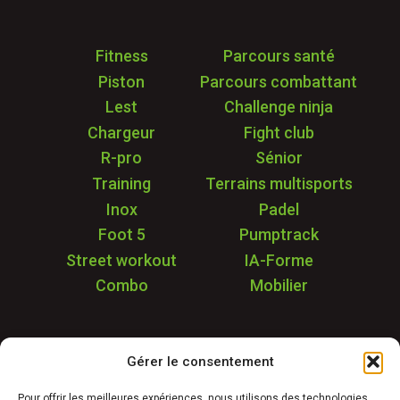
Fitness
Parcours santé
Piston
Parcours combattant
Lest
Challenge ninja
Chargeur
Fight club
R-pro
Sénior
Training
Terrains multisports
Inox
Padel
Foot 5
Pumptrack
Street workout
IA-Forme
Combo
Mobilier
Application
Gérer le consentement
Garantie & SAV
Déstockage
Pour offrir les meilleures expériences, nous utilisons des technologies