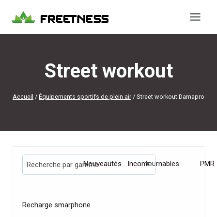
Aller
au
contenu
Street workout
Accueil
/
Équipements sportifs de plein air
/
Street workout Damapro
Nouveautés
Incontournables
PMR
Recherche par gamme
Recharge smarphone