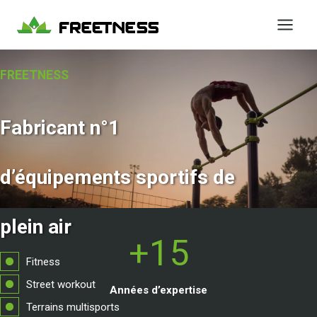
Aller
au
contenu
FREETNESS
Fabricant n°1
d’équipements sportifs de
plein air
+
+15
1
Fitness
5
Street workout
Années d’expertise
Terrains multisports