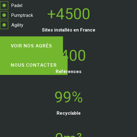
+
Padel
+4500
4
Pumptrack
5
Agility
0
Sites installés en France
0
VOIR NOS AGRÈS
+
+400
4
0
NOUS CONTACTER
0
Références
9
99%
9
%
Recyclable
3