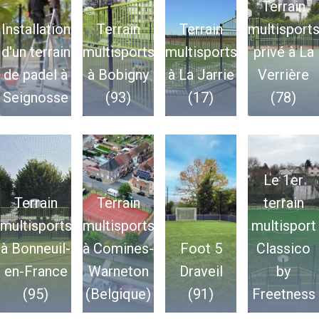
Terrain
Installation
Terrain
Terrain
multisport
d'un terrain
multisports
multisports
privé à La
de padel à
à Bobigny
à La Jarrie
Verrière
Seignosse
(93)
(17)
(78)
Le 1er
Terrain
Terrain
terrain
multisports
multisports
multisport
à Bonneuil-
à Comines-
Foot 5
Classico
en-France
Warneton
Draveil
by
(95)
(Belgique)
(91)
Freetness