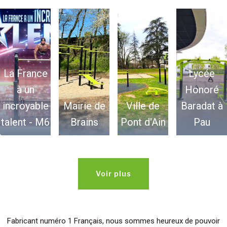
La France
Lycée
à un
Honoré
incroyable
Mairie de
Ville de
Baradat à
talent - M6
Brains
Pont d'Ain
Pau
Voir plus
Fabricant numéro 1 Français, nous sommes heureux de pouvoir