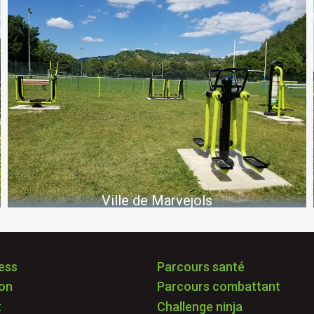
Ville de Marvejols
ess
Parcours santé
ton
Parcours combattant
t
Challenge ninja