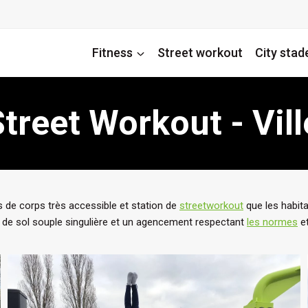
Fitness
Street workout
City stad
Street Workout - Vil
s de corps très accessible et station de
streetworkout
que les habita
 de sol souple singulière et un agencement respectant
les normes
et