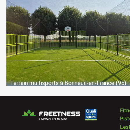
Terrain multisports à Bonneuil-en-France (95)
Fitn
Pis
Les