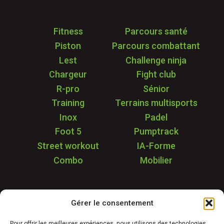
Fitness
Parcours santé
Piston
Parcours combattant
Lest
Challenge ninja
Chargeur
Fight club
R-pro
Sénior
Training
Terrains multisports
Inox
Padel
Foot 5
Pumptrack
Street workout
IA-Forme
Combo
Mobilier
Application
Gérer le consentement
Garantie & SAV
Déstockage
Pour offrir les meilleures expériences, nous utilisons des technologies