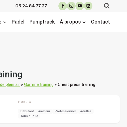
05 24 84 77 27
e
Padel
Pumptrack
À propos
Contact
aining
e plein air
»
Gamme training
»
Chest press training
PUBLIC
Débutant
Amateur
Professionnel
Adultes
Tous public