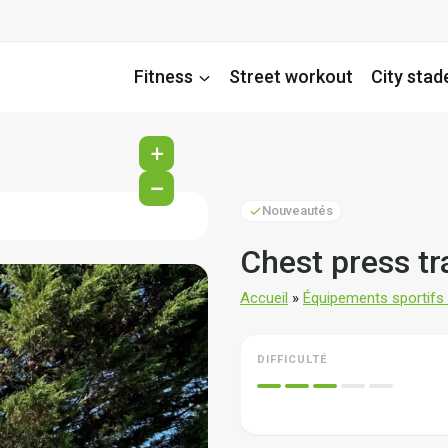
Fitness
Street workout
City stad
+
−
Nouveautés
Chest press tr
Accueil
»
Équipements sportifs d
DIFFICULTÉ