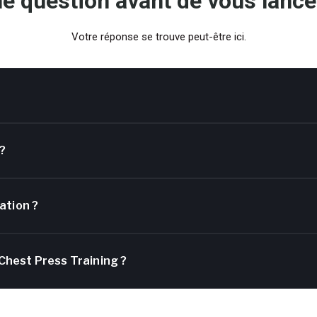
e question avant de vous lance
Votre réponse se trouve peut-être ici.
 ?
lation ?
a Chest Press Training ?