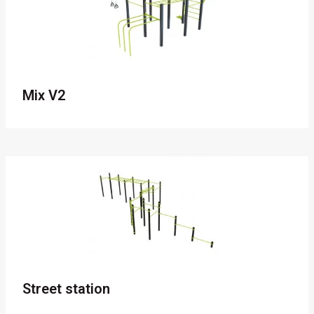
Mix V2
Street station