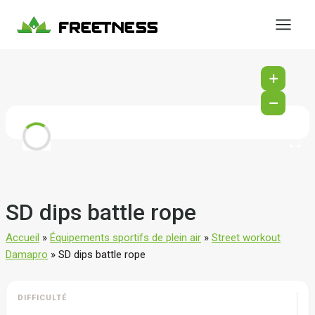
Aller
au
contenu
+
−
SD dips battle rope
Accueil
»
Équipements sportifs de plein air
»
Street workout
Damapro
»
SD dips battle rope
DIFFICULTÉ