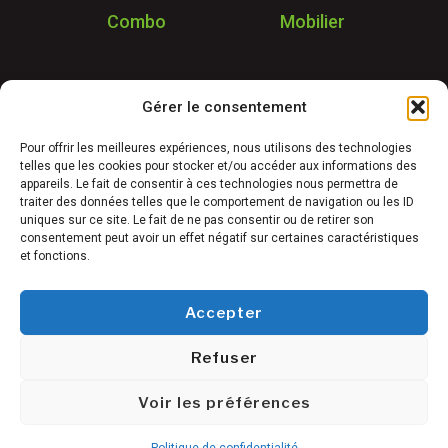
Combo
Mobilier
Application
Gérer le consentement
Garantie & SAV
Déstockage
Pour offrir les meilleures expériences, nous utilisons des technologies
telles que les cookies pour stocker et/ou accéder aux informations des
Réalisations
appareils. Le fait de consentir à ces technologies nous permettra de
FAQ
traiter des données telles que le comportement de navigation ou les ID
uniques sur ce site. Le fait de ne pas consentir ou de retirer son
Blog
consentement peut avoir un effet négatif sur certaines caractéristiques
et fonctions.
Contact
Accepter
Refuser
Conditions générales de vente
©
Mentions légales
Voir les préférences
Freetness
Politique de confidentialité
2025