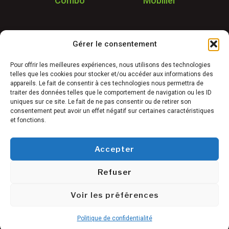
Combo
Mobilier
Application
Gérer le consentement
Garantie & SAV
Déstockage
Pour offrir les meilleures expériences, nous utilisons des technologies
telles que les cookies pour stocker et/ou accéder aux informations des
Réalisations
appareils. Le fait de consentir à ces technologies nous permettra de
FAQ
traiter des données telles que le comportement de navigation ou les ID
uniques sur ce site. Le fait de ne pas consentir ou de retirer son
Blog
consentement peut avoir un effet négatif sur certaines caractéristiques
et fonctions.
Contact
Accepter
Refuser
Conditions générales de vente
©
Mentions légales
Voir les préférences
Freetness
Politique de confidentialité
2025
Politique de confidentialité
Plan du site
Damapro