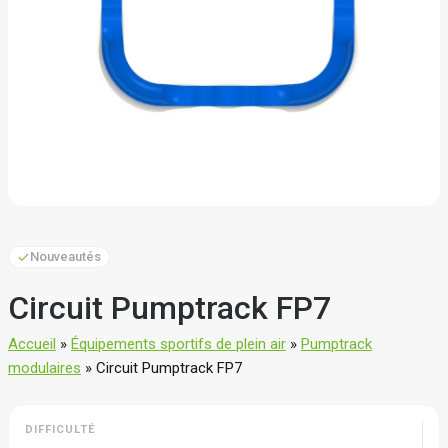
Nouveautés
Circuit Pumptrack FP7
Accueil
»
Équipements sportifs de plein air
»
Pumptrack
modulaires
»
Circuit Pumptrack FP7
DIFFICULTÉ