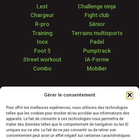
Lest
Challenge ninja
Chargeur
Fight club
R-pro
Sénior
Training
Terrains multisports
Inox
Padel
Foot 5
Pumptrack
Street workout
IA-Forme
Combo
Mobilier
Application
Gérer le consentement
Garantie & SAV
Déstockage
Pour offrir les meilleures expériences, nous utilisons des technologies
telles que les cookies pour stocker et/ou accéder aux informations des
Réalisations
appareils. Le fait de consentir à ces technologies nous permettra de
FAQ
traiter des données telles que le comportement de navigation ou les ID
uniques sur ce site. Le fait de ne pas consentir ou de retirer son
Blog
consentement peut avoir un effet négatif sur certaines caractéristiques