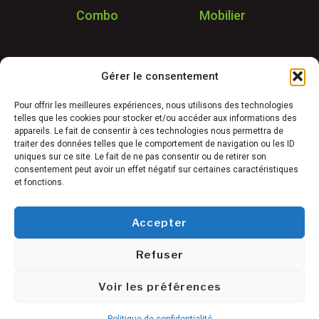
Combo
Mobilier
Application
Gérer le consentement
Garantie & SAV
Déstockage
Pour offrir les meilleures expériences, nous utilisons des technologies
telles que les cookies pour stocker et/ou accéder aux informations des
Réalisations
appareils. Le fait de consentir à ces technologies nous permettra de
FAQ
traiter des données telles que le comportement de navigation ou les ID
uniques sur ce site. Le fait de ne pas consentir ou de retirer son
Blog
consentement peut avoir un effet négatif sur certaines caractéristiques
et fonctions.
Contact
Accepter
Refuser
Conditions générales de vente
©
Mentions légales
Voir les préférences
Freetness
Politique de confidentialité
2025