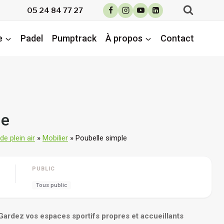
05 24 84 77 27
e
Padel
Pumptrack
À propos
Contact
le
e plein air
»
Mobilier
»
Poubelle simple
PUBLIC
Tous public
Gardez vos espaces sportifs propres et accueillants