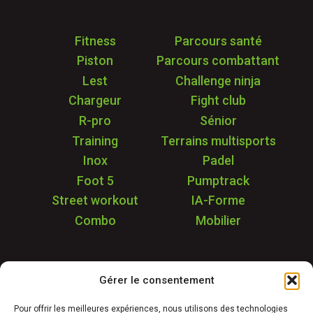
Fitness
Parcours santé
Piston
Parcours combattant
Lest
Challenge ninja
Chargeur
Fight club
R-pro
Sénior
Training
Terrains multisports
Inox
Padel
Foot 5
Pumptrack
Street workout
IA-Forme
Combo
Mobilier
Application
Gérer le consentement
Garantie & SAV
Déstockage
Pour offrir les meilleures expériences, nous utilisons des technologies