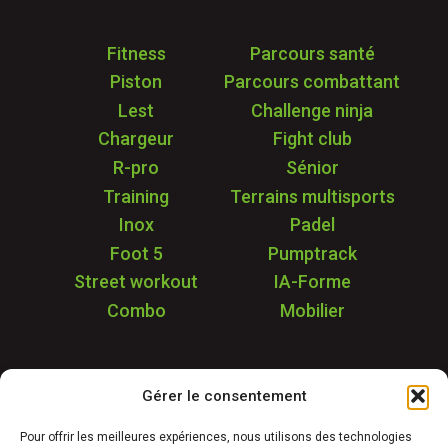
Fitness
Parcours santé
Piston
Parcours combattant
Lest
Challenge ninja
Chargeur
Fight club
R-pro
Sénior
Training
Terrains multisports
Inox
Padel
Foot 5
Pumptrack
Street workout
IA-Forme
Combo
Mobilier
Application
Gérer le consentement
Garantie & SAV
Déstockage
Pour offrir les meilleures expériences, nous utilisons des technologies