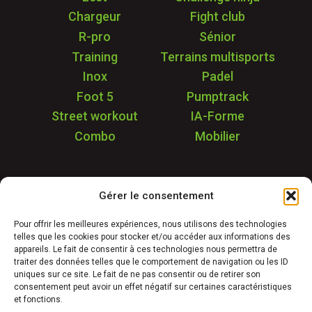
Chargeur
Fight club
R-pro
Sénior
Training
Terrains multisports
Inox
Padel
Foot 5
Pumptrack
Street workout
IA-Forme
Combo
Mobilier
Application
Gérer le consentement
Garantie & SAV
Déstockage
Pour offrir les meilleures expériences, nous utilisons des technologies
telles que les cookies pour stocker et/ou accéder aux informations des
Réalisations
appareils. Le fait de consentir à ces technologies nous permettra de
FAQ
traiter des données telles que le comportement de navigation ou les ID
uniques sur ce site. Le fait de ne pas consentir ou de retirer son
Blog
consentement peut avoir un effet négatif sur certaines caractéristiques
et fonctions.
Contact