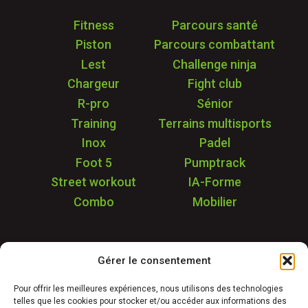
Fitness
Parcours santé
Piston
Parcours combattant
Lest
Challenge ninja
Chargeur
Fight club
R-pro
Sénior
Training
Terrains multisports
Inox
Padel
Foot 5
Pumptrack
Street workout
IA-Forme
Combo
Mobilier
Application
Gérer le consentement
Garantie & SAV
Déstockage
Pour offrir les meilleures expériences, nous utilisons des technologies
telles que les cookies pour stocker et/ou accéder aux informations des
Réalisations