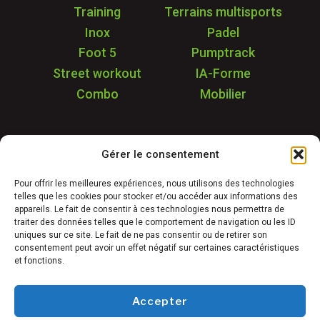
Training
Terrains multisports
Inox
Padel
Foot 5
Pumptrack
Street workout
IA-Forme
Combo
Mobilier
Application
Gérer le consentement
Garantie & SAV
Déstockage
Pour offrir les meilleures expériences, nous utilisons des technologies
telles que les cookies pour stocker et/ou accéder aux informations des
Réalisations
appareils. Le fait de consentir à ces technologies nous permettra de
FAQ
traiter des données telles que le comportement de navigation ou les ID
uniques sur ce site. Le fait de ne pas consentir ou de retirer son
Blog
consentement peut avoir un effet négatif sur certaines caractéristiques
et fonctions.
Contact
Accepter